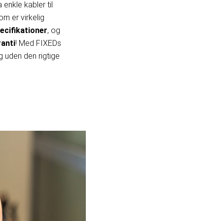
 enkle kabler til
som er virkelig
ecifikationer
, og
ranti
! Med FIXEDs
g uden den rigtige