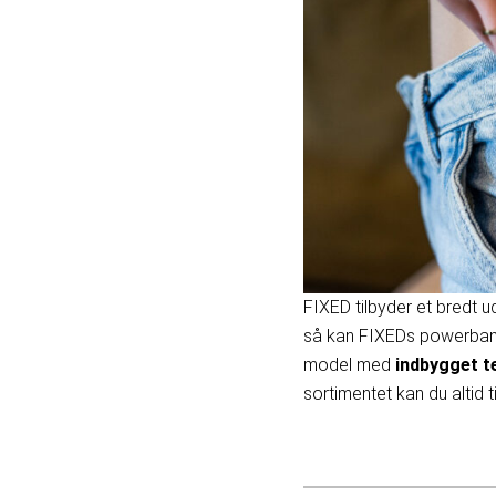
FIXED tilbyder et bredt 
så kan FIXEDs powerba
model med
indbygget t
sortimentet kan du altid t