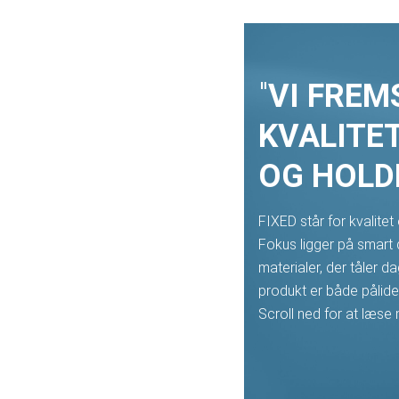
"
VI FREM
KVALITE
OG HOLD
FIXED står for kvalitet
Fokus ligger på smart
materialer, der tåler dag
produkt er både pålidel
Scroll ned for at læse