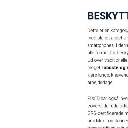
BESKYT
Dette er en kategori,
med blandt andet sin
smartphones. I denn
alle former for besky
Ud over traditionelle
meget
robuste og 
klare lange, krævend
arbejdsdage.
FIXED har også invest
covers, der udelukken
GRS-certificerede m
produkter omdannes 