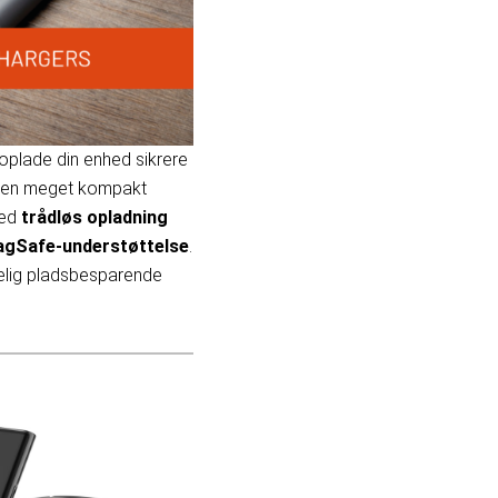
 oplade din enhed sikrere
 i en meget kompakt
med
trådløs opladning
gSafe-understøttelse
.
irkelig pladsbesparende