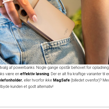
udvalg af powerbanks. Nogle gange opstår behovet for opladning,
nks være en
effektiv løsning
. Der er alt fra kraftige varianter ti
elefonholder
, eller hvorfor ikke
MagSafe
(billedet ovenfor)? M
ilbyde kunden et godt alternativ!