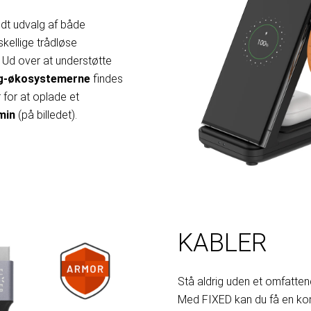
edt udvalg af både
skellige trådløse
 Ud over at understøtte
g-økosystemerne
findes
 for at oplade et
min
(på billedet).
KABLER
Stå aldrig uden et omfatten
Med FIXED kan du få en kom