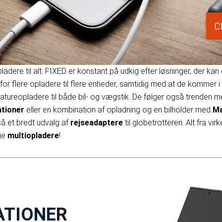
ladere til alt. FIXED er konstant på udkig efter løsninger, der kan
for flere opladere til flere enheder, samtidig med at de kommer
niatureopladere til både bil- og vægstik. De følger også trenden 
ationer
eller en kombination af opladning og en bilholder med
Ma
så et bredt udvalg af
rejseadaptere
til globetrotteren. Alt fra v
ige
multiopladere
!
ATIONER