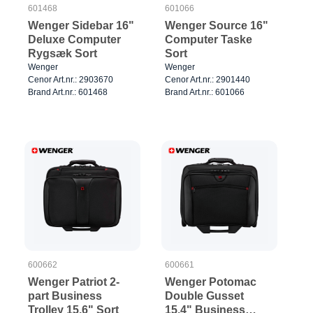
601468
601066
Wenger Sidebar 16"
Wenger Source 16"
Deluxe Computer
Computer Taske
Rygsæk Sort
Sort
Wenger
Wenger
Cenor Art.nr.: 2903670
Cenor Art.nr.: 2901440
Brand Art.nr.: 601468
Brand Art.nr.: 601066
600662
600661
Wenger Patriot 2-
Wenger Potomac
part Business
Double Gusset
Trolley 15.6" Sort
15.4" Business