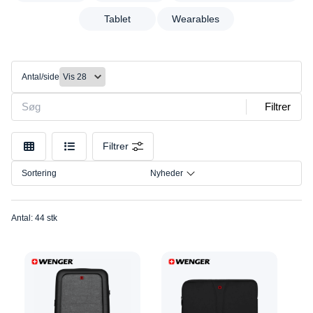
Gaming
Mærke
Tablet
Wearables
Husholdningsudstyr
Lyd
Mobil
Antal/side
Overvågning/sikkerhed
Powerbanks
Filtrer
Rensning
Sport/Udendørs/Velvære
Filtrer
Tablet
Sortering
Nyheder
Wearables
Antal: 44 stk