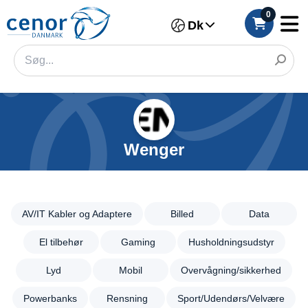
0
Dk
Wenger
Kategorier
Filter
AV/IT
Kabler
Kategori
og
AV/IT Kabler og Adaptere
Billed
Data
Adaptere
Mærke
Billed
El tilbehør
Gaming
Husholdningsudstyr
Data
Model
Lyd
Mobil
Overvågning/sikkerhed
El
Farve
tilbehør
Powerbanks
Rensning
Sport/Udendørs/Velvære