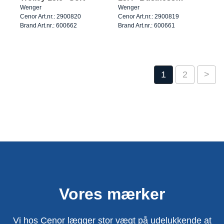
Trolley Sort
Wenger
Wenger
Cenor Art.nr.: 2900820
Cenor Art.nr.: 2900819
Brand Art.nr.: 600662
Brand Art.nr.: 600661
1
2
>
Vores mærker
Vi hos Cenor lægger stor vægt på udelukkende at