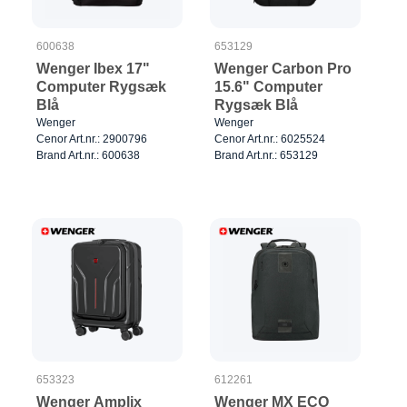
600638
653129
Wenger Ibex 17"
Wenger Carbon Pro
Computer Rygsæk
15.6" Computer
Blå
Rygsæk Blå
Wenger
Wenger
Cenor Art.nr.: 2900796
Cenor Art.nr.: 6025524
Brand Art.nr.: 600638
Brand Art.nr.: 653129
653323
612261
Wenger Amplix
Wenger MX ECO