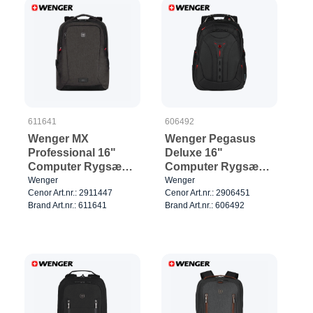
611641
606492
Wenger MX
Wenger Pegasus
Professional 16"
Deluxe 16"
Computer Rygsæk
Computer Rygsæk
Grå
Sort
Wenger
Wenger
Cenor Art.nr.: 2911447
Cenor Art.nr.: 2906451
Brand Art.nr.: 611641
Brand Art.nr.: 606492