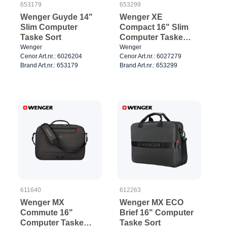
653179
653299
Wenger Guyde 14"
Wenger XE
Slim Computer
Compact 16" Slim
Taske Sort
Computer Taske
Sort
Wenger
Wenger
Cenor Art.nr.: 6026204
Cenor Art.nr.: 6027279
Brand Art.nr.: 653179
Brand Art.nr.: 653299
611640
612263
Wenger MX
Wenger MX ECO
Commute 16"
Brief 16" Computer
Computer Taske
Taske Sort