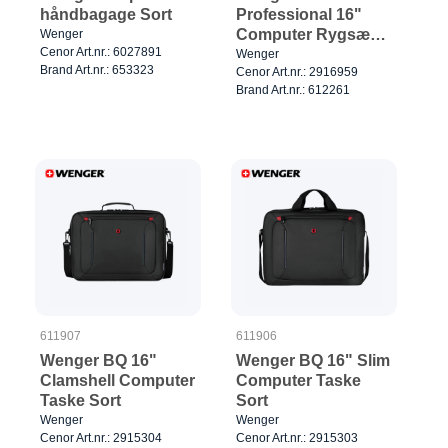
håndbagage Sort
Professional 16"
Computer Rygsæk
Wenger
Cenor Art.nr.: 6027891
Sort
Wenger
Brand Art.nr.: 653323
Cenor Art.nr.: 2916959
Brand Art.nr.: 612261
611907
611906
Wenger BQ 16"
Wenger BQ 16" Slim
Clamshell Computer
Computer Taske
Taske Sort
Sort
Wenger
Wenger
Cenor Art.nr.: 2915304
Cenor Art.nr.: 2915303