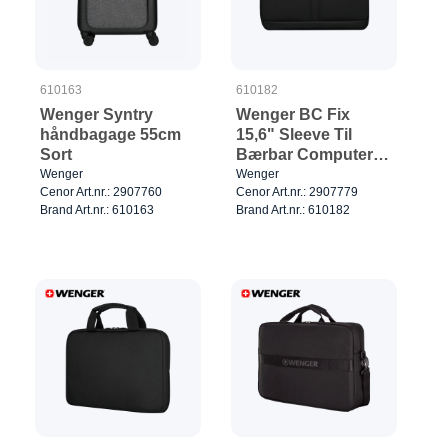
610163
610182
Wenger Syntry
Wenger BC Fix
håndbagage 55cm
15,6" Sleeve Til
Sort
Bærbar Computer
Sort
Wenger
Wenger
Cenor Art.nr.: 2907760
Cenor Art.nr.: 2907779
Brand Art.nr.: 610163
Brand Art.nr.: 610182