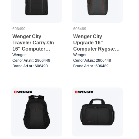
606490
606489
Wenger City
Wenger City
Traveler Carry-On
Upgrade 16"
16" Computer
Computer Rygsæk
Rygsæk Sort
Grå
Wenger
Wenger
Cenor Art.nr.: 2906449
Cenor Art.nr.: 2906448
Brand Art.nr.: 606490
Brand Art.nr.: 606489