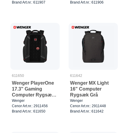
Brand Art.nr.: 611907
Brand Art.nr.: 611906
611650
611642
Wenger PlayerOne
Wenger MX Light
17.3" Gaming
16" Computer
Computer Rygsæk
Rygsæk Grå
Sort
Wenger
Wenger
Cenor Art.nr.: 2911456
Cenor Art.nr.: 2911448
Brand Art.nr.: 611650
Brand Art.nr.: 611642