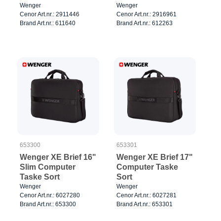
Grå
Wenger
Wenger
Cenor Art.nr.: 2911446
Cenor Art.nr.: 2916961
Brand Art.nr.: 611640
Brand Art.nr.: 612263
653300
653301
Wenger XE Brief 16"
Wenger XE Brief 17"
Slim Computer
Computer Taske
Taske Sort
Sort
Wenger
Wenger
Cenor Art.nr.: 6027280
Cenor Art.nr.: 6027281
Brand Art.nr.: 653300
Brand Art.nr.: 653301