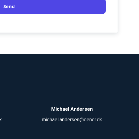
Send
Michael Andersen
k
michael.andersen@cenor.dk