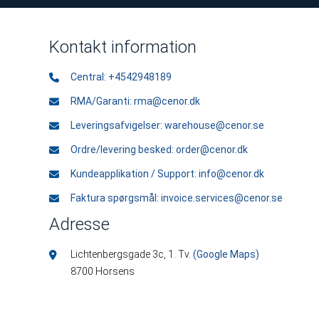
Kontakt information
Central:
+4542948189
RMA/Garanti:
rma@cenor.dk
Leveringsafvigelser:
warehouse@cenor.se
Ordre/levering besked:
order@cenor.dk
Kundeapplikation / Support:
info@cenor.dk
Faktura spørgsmål:
invoice.services@cenor.se
Adresse
Lichtenbergsgade 3c, 1. Tv.
(Google Maps)
8700 Horsens