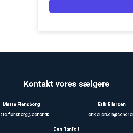
Kontakt vores sælgere
Mette Flensborg
Erik Eilersen
tte.flensborg@cenor.dk
erik.eilersen@cenor.d
Dan Ranfelt