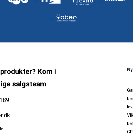
Ny
 produkter? Kom i
dige salgsteam
Ga
be
189
lev
r.dk
Vil
bet
de
GP