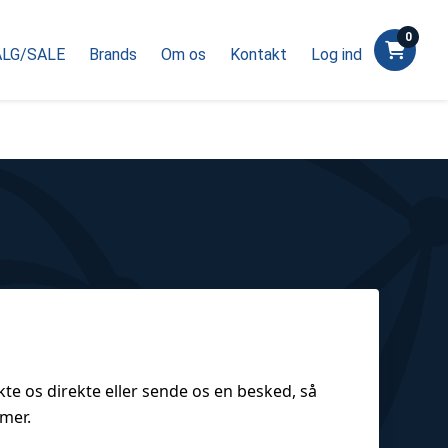
0
LG/SALE
Brands
Om os
Kontakt
Log ind
te os direkte eller sende os en besked, så
imer.