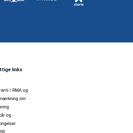
ttige links
ranti / RMA og
mærkning om
ering
kår og
ingelser
SR