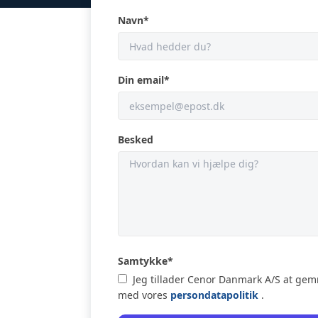
Navn
*
Din email
*
Besked
Samtykke
*
Jeg tillader Cenor Danmark A/S at ge
med vores
persondatapolitik
.