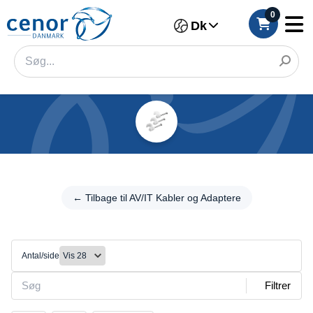
0
Dk
Kategorier
Filter
←
Tilbage
← Tilbage til AV/IT Kabler og Adaptere
Kategori
til AV/IT
Kabler
Mærke
og
Adaptere
Antal/side
Farve
Øvrige
Filtrer
Tilslutning