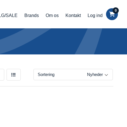
0
LG/SALE
Brands
Om os
Kontakt
Log ind
Sortering
Nyheder