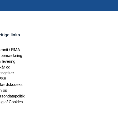
ttige links
ranti / RMA
 bemærkning
 levering
lkår og
tingelser
PSR
færdskodeks
 os
rsondatapolitik
ug af Cookies