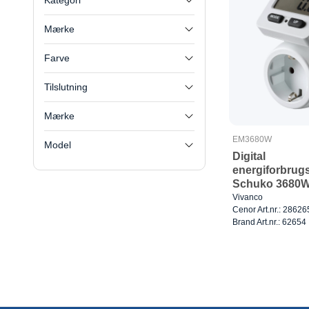
Kategori
Mærke
Farve
Tilslutning
Mærke
EM3680W
Model
Digital
energiforbrug
Schuko 3680
Vivanco
Cenor Art.nr.: 28626
Brand Art.nr.: 62654