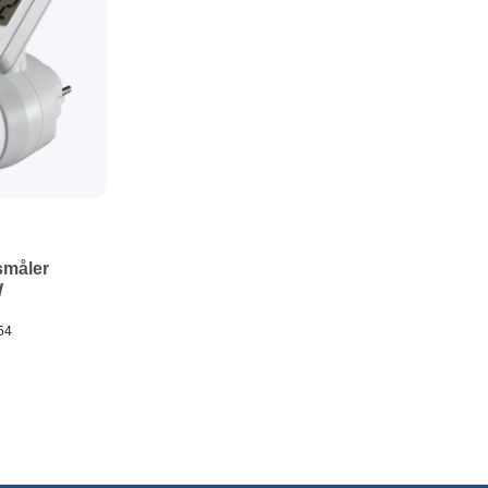
småler
W
54