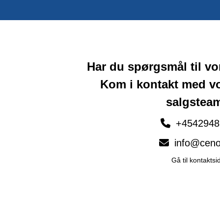
Har du spørgsmål til v
Kom i kontakt med v
salgstea
+4542948
info@ceno
Gå til kontaktsi