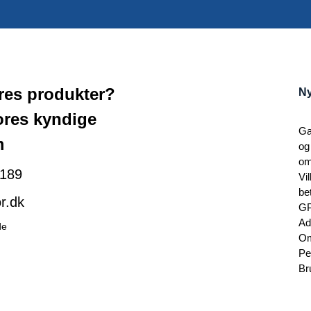
ores produkter?
Ny
ores kyndige
Ga
m
og
om
189
Vi
be
r.dk
G
Ad
de
Om
Pe
Br