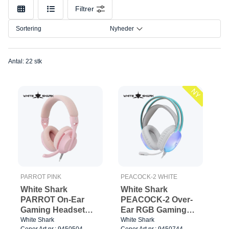
Model
Filtrer
Tilslutning
Sortering
Nyheder
Størrelse
Antal: 22 stk
NY
PARROT PINK
PEACOCK-2 WHITE
White Shark
White Shark
PARROT On-Ear
PEACOCK-2 Over-
Gaming Headset
Ear RGB Gaming
Pink
Headset Hvid
White Shark
White Shark
Cenor Art.nr.: 9450504
Cenor Art.nr.: 9450744