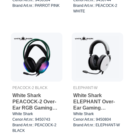
Brand Art.nr.: PARROT PINK
Brand Art.nr.: PEACOCK-2
WHITE
PEACOCK-2 BLACK
ELEPHANT-W
White Shark
White Shark
PEACOCK-2 Over-
ELEPHANT Over-
Ear RGB Gaming
Ear Gaming
Headset Sort
Headset Hvid/Sort
White Shark
White Shark
Cenor Art.nr.: 9450743
Cenor Art.nr.: 9450804
Brand Art.nr.: PEACOCK-2
Brand Art.nr.: ELEPHANT-W
BLACK