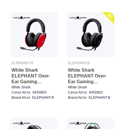
NY
ELEPHANT-R
ELEPHANT-B
White Shark
White Shark
ELEPHANT Over-
ELEPHANT Over-
Ear Gaming
Ear Gaming
Headset Rød/Sort
Headset Sort
White Shark
White Shark
Cenor Art.nr.: 9450803
Cenor Art.nr.: 9450802
Brand Art.nr.: ELEPHANT-R
Brand Art.nr.: ELEPHANT-B