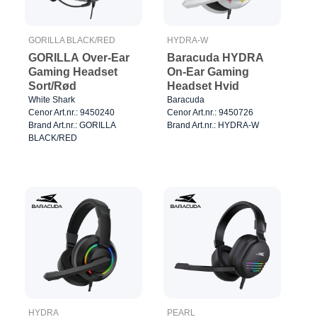
GORILLA BLACK/RED
HYDRA-W
GORILLA Over-Ear
Baracuda HYDRA
Gaming Headset
On-Ear Gaming
Sort/Rød
Headset Hvid
White Shark
Baracuda
Cenor Art.nr.: 9450240
Cenor Art.nr.: 9450726
Brand Art.nr.: GORILLA
Brand Art.nr.: HYDRA-W
BLACK/RED
HYDRA
PEARL