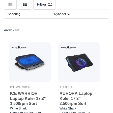
Mærke
Filtrer
Model
Sortering
Nyheder
Antal: 2 stk
ICE WARRIOR
AURORA
ICE WARRIOR
AURORA Laptop
Laptop Køler 17.3"
Køler 17.3"
1.500rpm Sort
2.500rpm Sort
White Shark
White Shark
Cenor Art.nr.: 2053379
Cenor Art.nr.: 9450196