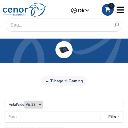
0
Dk
Kategorier
Filter
←
Tilbage
← Tilbage til Gaming
Kategori
til
Gaming
Mærke
Kølepuder
Antal/side
Farve
Filtrer
Størrelse