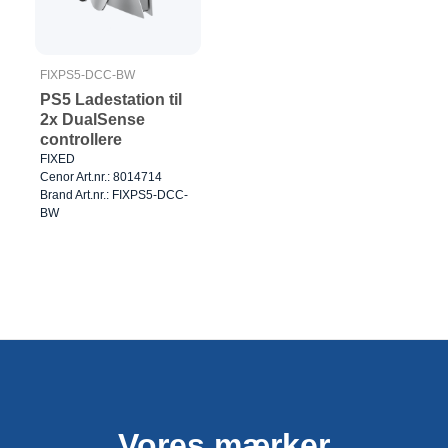
FIXPS5-DCC-BW
PS5 Ladestation til
2x DualSense
controllere
FIXED
Cenor Art.nr.: 8014714
Brand Art.nr.: FIXPS5-DCC-
BW
Vores mærker