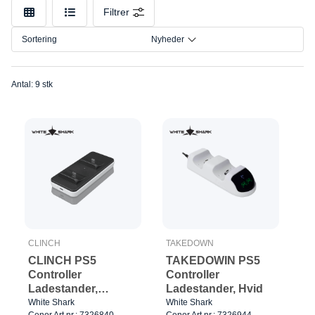
Mærke
Filtrer
Model
Sortering
Nyheder
Antal: 9 stk
CLINCH
TAKEDOWN
CLINCH PS5
TAKEDOWIN PS5
Controller
Controller
Ladestander,
Ladestander, Hvid
Sort/Hvid
White Shark
White Shark
Cenor Art.nr.: 7326840
Cenor Art.nr.: 7326944