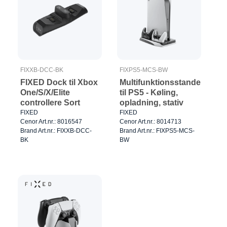
FIXXB-DCC-BK
FIXPS5-MCS-BW
FIXED Dock til Xbox
Multifunktionsstander
One/S/X/Elite
til PS5 - Køling,
controllere Sort
opladning, stativ
FIXED
FIXED
Cenor Art.nr.: 8016547
Cenor Art.nr.: 8014713
Brand Art.nr.: FIXXB-DCC-
Brand Art.nr.: FIXPS5-MCS-
BK
BW