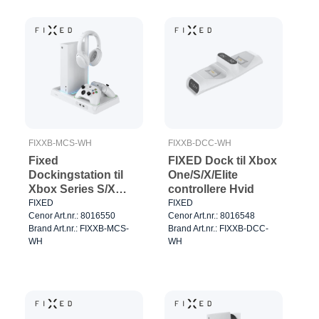
FIXXB-MCS-WH
FIXXB-DCC-WH
Fixed
FIXED Dock til Xbox
Dockingstation til
One/S/X/Elite
Xbox Series S/X
controllere Hvid
Hvid
FIXED
FIXED
Cenor Art.nr.: 8016550
Cenor Art.nr.: 8016548
Brand Art.nr.: FIXXB-MCS-
Brand Art.nr.: FIXXB-DCC-
WH
WH