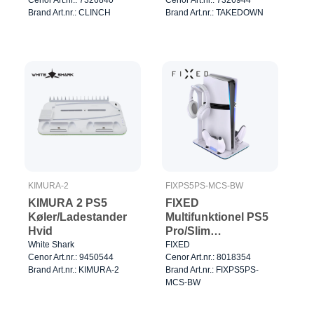
Brand Art.nr.: CLINCH
Brand Art.nr.: TAKEDOWN
KIMURA-2
FIXPS5PS-MCS-BW
KIMURA 2 PS5
FIXED
Køler/Ladestander
Multifunktionel PS5
Hvid
Pro/Slim
Dockingstation
White Shark
FIXED
Cenor Art.nr.: 9450544
Cenor Art.nr.: 8018354
Brand Art.nr.: KIMURA-2
Brand Art.nr.: FIXPS5PS-
MCS-BW