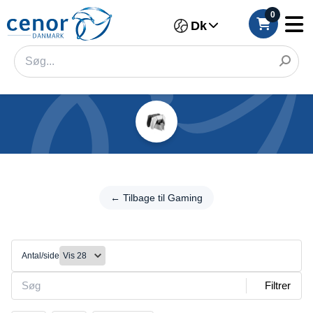
0
Dk
Kategorier
Filter
←
Tilbage
← Tilbage til Gaming
Kategori
til
Gaming
Mærke
Konsoller
Antal/side
Farve
Filtrer
Tilslutning