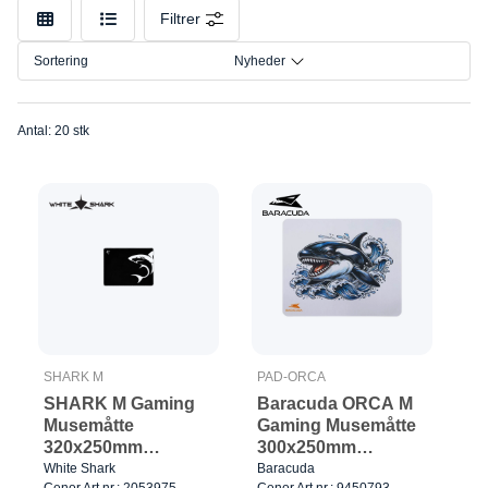
Farve
Filtrer
Størrelse
Sortering
Nyheder
Antal: 20 stk
SHARK M
PAD-ORCA
SHARK M Gaming
Baracuda ORCA M
Musemåtte
Gaming Musemåtte
320x250mm
300x250mm
Sort/Hvid
Sort/Rød
White Shark
Baracuda
Cenor Art.nr.: 2053975
Cenor Art.nr.: 9450793