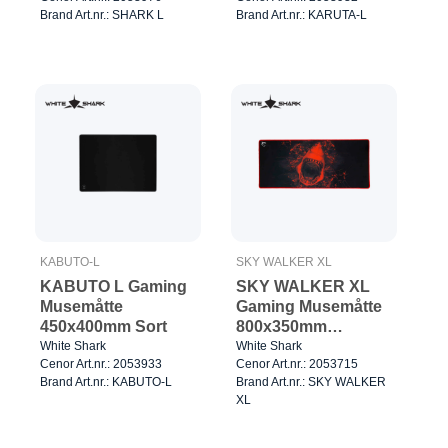
Brand Art.nr.: SHARK L
Brand Art.nr.: KARUTA-L
KABUTO-L
SKY WALKER XL
KABUTO L Gaming
SKY WALKER XL
Musemåtte
Gaming Musemåtte
450x400mm Sort
800x350mm
Sort/Rød
White Shark
White Shark
Cenor Art.nr.: 2053933
Cenor Art.nr.: 2053715
Brand Art.nr.: KABUTO-L
Brand Art.nr.: SKY WALKER
XL