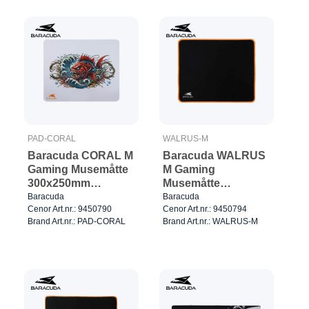
PAD-CORAL
WALRUS-M
Baracuda CORAL M
Baracuda WALRUS
Gaming Musemåtte
M Gaming
300x250mm
Musemåtte
Sort/Rød
300x250mm
Baracuda
Baracuda
Cenor Art.nr.: 9450790
Cenor Art.nr.: 9450794
Sort/Orange
Brand Art.nr.: PAD-CORAL
Brand Art.nr.: WALRUS-M