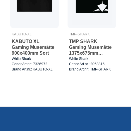
KABUTO-XL
TMP-SHARK
KABUTO XL
TMP SHARK
Gaming Musemåtte
Gaming Musemåtte
900x400mm Sort
1375x675mm
Sort/Hvid
White Shark
White Shark
Cenor Art.nr.: 7326972
Cenor Art.nr.: 2053816
Brand Art.nr.: KABUTO-XL
Brand Art.nr.: TMP-SHARK