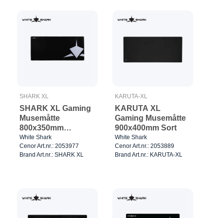
SHARK XL
KARUTA-XL
SHARK XL Gaming
KARUTA XL
Musemåtte
Gaming Musemåtte
800x350mm
900x400mm Sort
Sort/Hvid
White Shark
White Shark
Cenor Art.nr.: 2053977
Cenor Art.nr.: 2053889
Brand Art.nr.: SHARK XL
Brand Art.nr.: KARUTA-XL