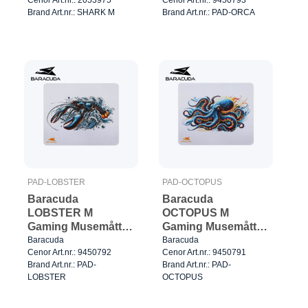
Brand Art.nr.: SHARK M
Brand Art.nr.: PAD-ORCA
PAD-LOBSTER
PAD-OCTOPUS
Baracuda
Baracuda
LOBSTER M
OCTOPUS M
Gaming Musemåtte
Gaming Musemåtte
300x250mm
300x250mm
Baracuda
Baracuda
Cenor Art.nr.: 9450792
Cenor Art.nr.: 9450791
Sort/Rød
Sort/Rød
Brand Art.nr.: PAD-
Brand Art.nr.: PAD-
LOBSTER
OCTOPUS