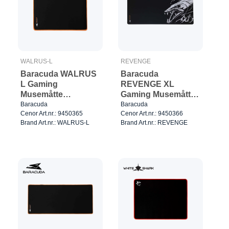
WALRUS-L
REVENGE
Baracuda WALRUS
Baracuda
L Gaming
REVENGE XL
Musemåtte
Gaming Musemåtte
400x300mm
750x350mm
Baracuda
Baracuda
Cenor Art.nr.: 9450365
Cenor Art.nr.: 9450366
Sort/Orange
Sort/Hvid
Brand Art.nr.: WALRUS-L
Brand Art.nr.: REVENGE