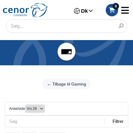
0
Dk
Kategorier
Filter
←
Tilbage
← Tilbage til Gaming
Kategori
til
Gaming
Mærke
Musemåtter
Antal/side
Mærke
Filtrer
Model