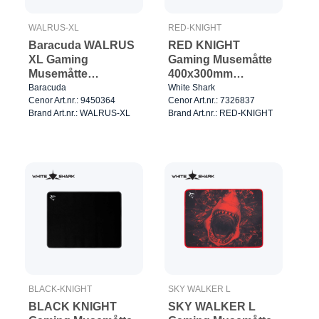
WALRUS-XL
RED-KNIGHT
Baracuda WALRUS
RED KNIGHT
XL Gaming
Gaming Musemåtte
Musemåtte
400x300mm
800x400mm
Sort/Rød
Baracuda
White Shark
Cenor Art.nr.: 9450364
Cenor Art.nr.: 7326837
Sort/Orange
Brand Art.nr.: WALRUS-XL
Brand Art.nr.: RED-KNIGHT
BLACK-KNIGHT
SKY WALKER L
BLACK KNIGHT
SKY WALKER L