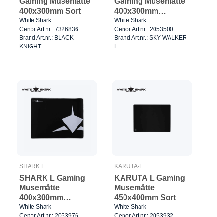
Gaming Musemåtte
Gaming Musemåtte
400x300mm Sort
400x300mm
Sort/Rød
White Shark
White Shark
Cenor Art.nr.: 7326836
Cenor Art.nr.: 2053500
Brand Art.nr.: BLACK-
Brand Art.nr.: SKY WALKER
KNIGHT
L
SHARK L
KARUTA-L
SHARK L Gaming
KARUTA L Gaming
Musemåtte
Musemåtte
400x300mm
450x400mm Sort
Sort/Hvid
White Shark
White Shark
Cenor Art.nr.: 2053976
Cenor Art.nr.: 2053932