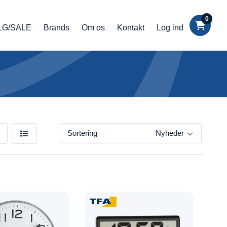
0
LG/SALE
Brands
Om os
Kontakt
Log ind
Sortering
Nyheder