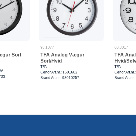
98.1077
60.3017
ægur Sort
TFA Analog Vægur
TFA Ana
Sort/Hvid
Hvid/Søl
TFA
TFA
66
Cenor Art.nr.: 1601662
Cenor Art.nr
0733
Brand Art.nr.: 98010257
Brand Art.nr