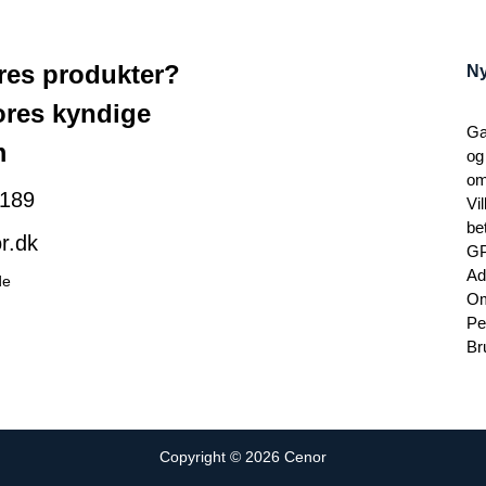
ores produkter?
Ny
ores kyndige
Ga
m
og
om
189
Vi
be
r.dk
G
Ad
de
Om
Pe
Br
Copyright © 2026 Cenor