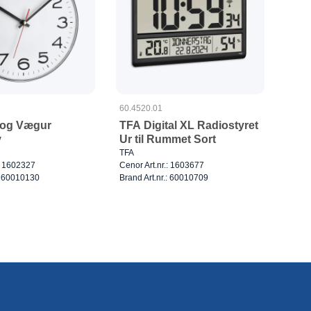
60.4520.01
log Vægur
TFA Digital XL Radiostyret
v
Ur til Rummet Sort
TFA
.: 1602327
Cenor Art.nr.: 1603677
.: 60010130
Brand Art.nr.: 60010709