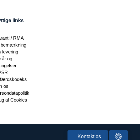
ttige links
ranti / RMA
 bemærkning
 levering
lkår og
tingelser
PSR
færdskodeks
 os
rsondatapolitik
ug af Cookies
Kontakt os