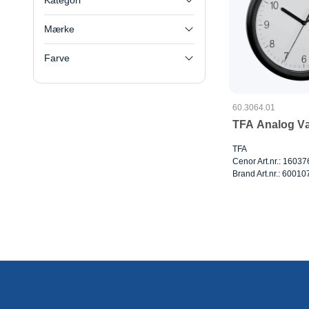
Kategori
Mærke
Farve
60.3064.01
TFA Analog V
TFA
Cenor Art.nr.: 16037
Brand Art.nr.: 6001