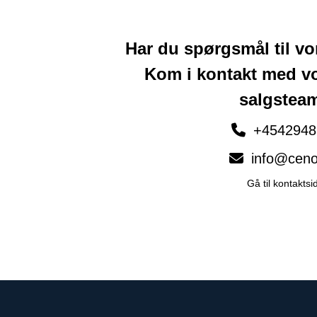
Har du spørgsmål til v
Kom i kontakt med v
salgstea
+4542948
info@ceno
Gå til kontaktsi