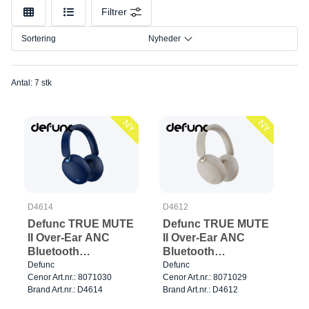
Farve
Filtrer
Størrelse
Sortering
Nyheder
Tilslutning
Antal: 7 stk
NY
NY
D4614
D4612
Defunc TRUE MUTE
Defunc TRUE MUTE
II Over-Ear ANC
II Over-Ear ANC
Bluetooth
Bluetooth
Hovedtelefoner Blå
Hovedtelefoner
Defunc
Defunc
Cenor Art.nr.: 8071030
Cenor Art.nr.: 8071029
Beige
Brand Art.nr.: D4614
Brand Art.nr.: D4612