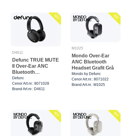
NY
NY
M1025
D4611
Mondo Over-Ear
Defunc TRUE MUTE
ANC Bluetooth
II Over-Ear ANC
Headset Grafit Grå
Bluetooth
Mondo by Defunc
Hovedtelefoner Sort
Defunc
Cenor Art.nr.: 8071022
Cenor Art.nr.: 8071028
Brand Art.nr.: M1025
Brand Art.nr.: D4611
NY
NY