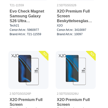
T21-11559
2.5DTGSGS26
Evo Check Magnet
X2O Premium Full
Samsung Galaxy
Screen
S26 Ultra
Beskyttelsesglas
Smokey/Sort
Samsung Galaxy
Tech21
X2O
Cenor Art.nr.: 5960977
Cenor Art.nr.: 3410097
S26
Brand Art.nr.: T21-11559
Brand Art.nr.: 10097
NY
NY
2.5DTGSGS26P
2.5DTGSGS26U
X2O Premium Full
X2O Premium Full
Screen
Screen