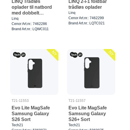
LINQ Trådløs
LINQ 2-i-1 foldbar
oplader til natbord
trådløs oplader
med dobbelt
Linq
Cenor Art.nr.: 7462299
position
Linq
Brand Art.nr.: LQTC021
Cenor Art.nr.: 7462286
Brand Art.nr.: LQWC011
NY
NY
T21-11553
T21-11557
Evo Lite MagSafe
Evo Lite MagSafe
Samsung Galaxy
Samsung Galaxy
S26 Sort
S26+ Sort
Tech21
Tech21