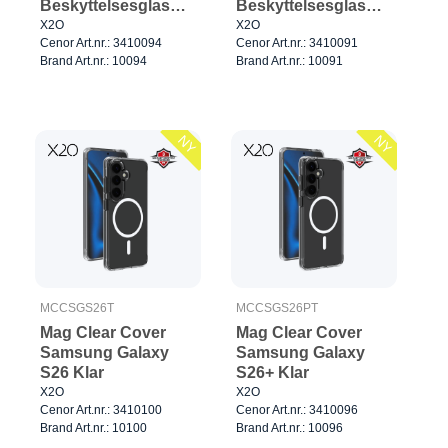
Beskyttelsesglas
Beskyttelsesglas
Samsung Galaxy
Samsung Galaxy
X2O
X2O
Cenor Art.nr.: 3410094
Cenor Art.nr.: 3410091
S26+/S25+/S24+
S26 Ultra
Brand Art.nr.: 10094
Brand Art.nr.: 10091
NY
NY
MCCSGS26T
MCCSGS26PT
Mag Clear Cover
Mag Clear Cover
Samsung Galaxy
Samsung Galaxy
S26 Klar
S26+ Klar
X2O
X2O
Cenor Art.nr.: 3410100
Cenor Art.nr.: 3410096
Brand Art.nr.: 10100
Brand Art.nr.: 10096