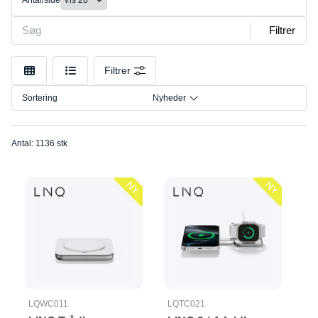
Antal/side
Mounts
Størrelse
Opladere
Filtrer
Tilslutning
Skærmbeskyttelse
Tags/Trackere
Mærke
Filtrer
Sortering
Nyheder
Antal: 1136 stk
NY
NY
LQWC011
LQTC021