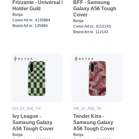
Frizzante - Universal Ring
BFF - Samsung
Holder Guld
Galaxy A56 Tough
Cover
Burga
Cenor Art.nr.: 4135884
Burga
Brand Art.nr.: 135884
Cenor Art.nr.: 4112143
Brand Art.nr.: 112143
CH_03_A56_TH
VM_10_A56_TH
Ivy League -
Tender Kiss -
Samsung Galaxy
Samsung Galaxy
A56 Tough Cover
A56 Tough Cover
Burga
Burga