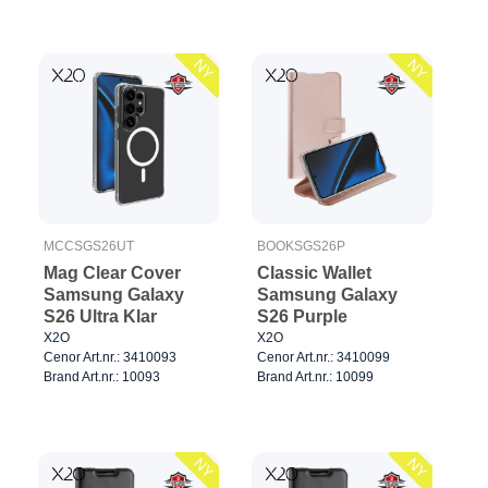
NY
NY
MCCSGS26UT
BOOKSGS26P
Mag Clear Cover
Classic Wallet
Samsung Galaxy
Samsung Galaxy
S26 Ultra Klar
S26 Purple
X2O
X2O
Cenor Art.nr.: 3410093
Cenor Art.nr.: 3410099
Brand Art.nr.: 10093
Brand Art.nr.: 10099
NY
NY