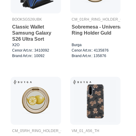
BOOKSGS26UBK
CM_01RH_RING_HOLDER_GOLD
Classic Wallet
Sobremesa - Universal
Samsung Galaxy
Ring Holder Guld
S26 Ultra Sort
X2O
Burga
Cenor Art.nr.: 3410092
Cenor Art.nr.: 4135876
Brand Art.nr.: 10092
Brand Art.nr.: 135876
CM_05RH_RING_HOLDER_GOLD
VM_01_A56_TH