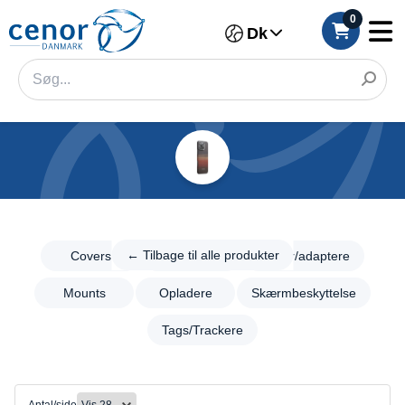
0
Dk
Kategorier
Filter
←
Tilbage til
← Tilbage til alle produkter
Covers
Foto/video
Kabler/adaptere
Kategori
alle
produkter
Mounts
Opladere
Skærmbeskyttelse
Mærke
Mobil
Tags/Trackere
Covers
Model
Foto/video
Farve
Kabler/adaptere