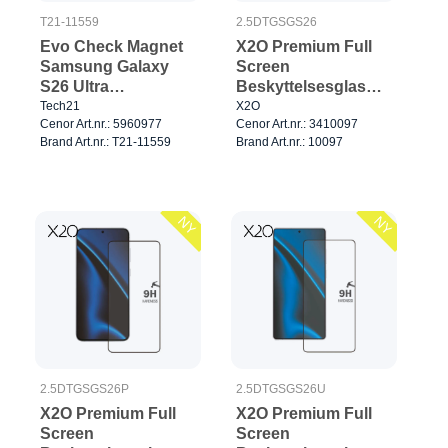
T21-11559
2.5DTGSGS26
Evo Check Magnet
X2O Premium Full
Samsung Galaxy
Screen
S26 Ultra
Beskyttelsesglas
Smokey/Sort
Samsung Galaxy
Tech21
X2O
Cenor Art.nr.: 5960977
Cenor Art.nr.: 3410097
S26
Brand Art.nr.: T21-11559
Brand Art.nr.: 10097
NY
NY
2.5DTGSGS26P
2.5DTGSGS26U
X2O Premium Full
X2O Premium Full
Screen
Screen