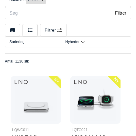
Antal/side
Mounts
Størrelse
Opladere
Filtrer
Tilslutning
Skærmbeskyttelse
Tags/Trackere
Mærke
Filtrer
Sortering
Nyheder
Antal: 1136 stk
NY
NY
LQWC011
LQTC021