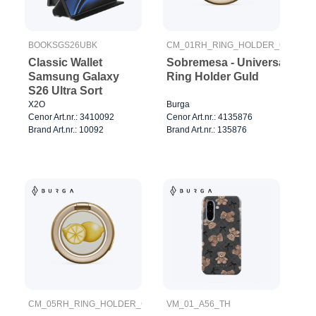
BOOKSGS26UBK
CM_01RH_RING_HOLDER_GOLD
Classic Wallet
Sobremesa - Universal
Samsung Galaxy
Ring Holder Guld
S26 Ultra Sort
X2O
Burga
Cenor Art.nr.: 3410092
Cenor Art.nr.: 4135876
Brand Art.nr.: 10092
Brand Art.nr.: 135876
CM_05RH_RING_HOLDER_GOLD
VM_01_A56_TH