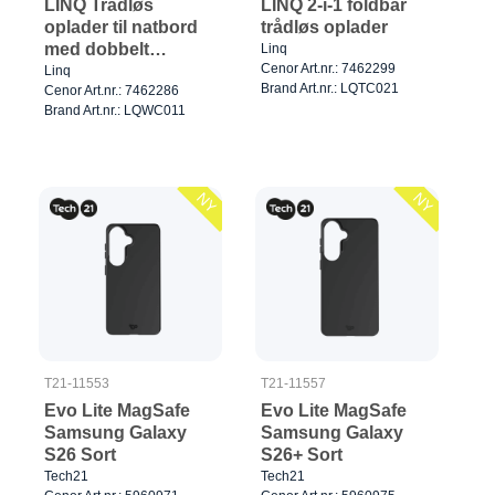
LINQ Trådløs
LINQ 2-i-1 foldbar
oplader til natbord
trådløs oplader
med dobbelt
Linq
Cenor Art.nr.: 7462299
position
Linq
Brand Art.nr.: LQTC021
Cenor Art.nr.: 7462286
Brand Art.nr.: LQWC011
NY
NY
T21-11553
T21-11557
Evo Lite MagSafe
Evo Lite MagSafe
Samsung Galaxy
Samsung Galaxy
S26 Sort
S26+ Sort
Tech21
Tech21