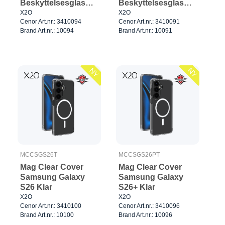
Beskyttelsesglas
Beskyttelsesglas
Samsung Galaxy
Samsung Galaxy
X2O
X2O
Cenor Art.nr.: 3410094
Cenor Art.nr.: 3410091
S26+/S25+/S24+
S26 Ultra
Brand Art.nr.: 10094
Brand Art.nr.: 10091
NY
NY
MCCSGS26T
MCCSGS26PT
Mag Clear Cover
Mag Clear Cover
Samsung Galaxy
Samsung Galaxy
S26 Klar
S26+ Klar
X2O
X2O
Cenor Art.nr.: 3410100
Cenor Art.nr.: 3410096
Brand Art.nr.: 10100
Brand Art.nr.: 10096