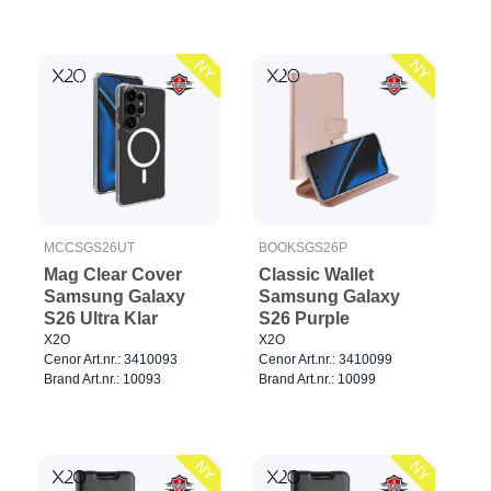
NY
NY
MCCSGS26UT
BOOKSGS26P
Mag Clear Cover
Classic Wallet
Samsung Galaxy
Samsung Galaxy
S26 Ultra Klar
S26 Purple
X2O
X2O
Cenor Art.nr.: 3410093
Cenor Art.nr.: 3410099
Brand Art.nr.: 10093
Brand Art.nr.: 10099
NY
NY