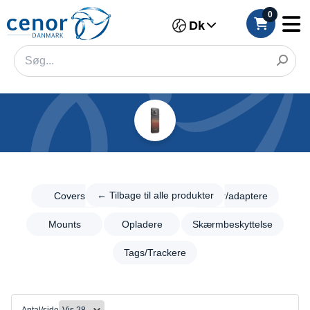
0
Dk
Kategorier
Filter
←
Tilbage til
← Tilbage til alle produkter
Covers
Foto/video
Kabler/adaptere
Kategori
alle
produkter
Mounts
Opladere
Skærmbeskyttelse
Mærke
Mobil
Tags/Trackere
Covers
Model
Foto/video
Farve
Kabler/adaptere