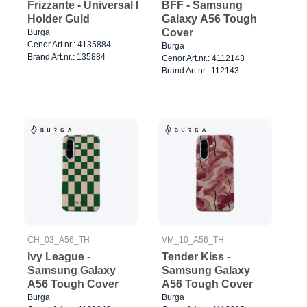
Frizzante - Universal Ring
BFF - Samsung
Holder Guld
Galaxy A56 Tough
Cover
Burga
Cenor Art.nr.: 4135884
Burga
Brand Art.nr.: 135884
Cenor Art.nr.: 4112143
Brand Art.nr.: 112143
CH_03_A56_TH
VM_10_A56_TH
Ivy League -
Tender Kiss -
Samsung Galaxy
Samsung Galaxy
A56 Tough Cover
A56 Tough Cover
Burga
Burga