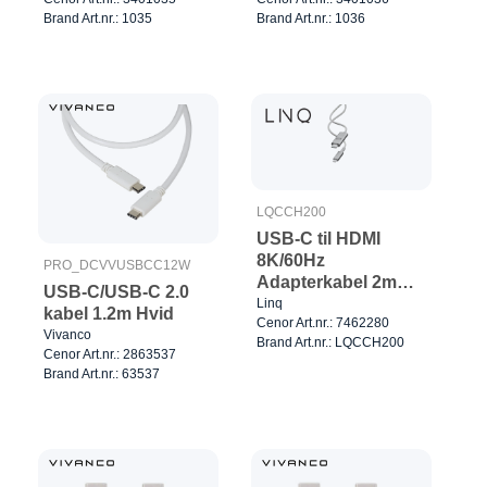
Brand Art.nr.: 1035
Brand Art.nr.: 1036
LQCCH200
USB-C til HDMI
8K/60Hz
PRO_DCVVUSBCC12W
Adapterkabel 2m
USB-C/USB-C 2.0
Hvid/Sølv
Linq
kabel 1.2m Hvid
Cenor Art.nr.: 7462280
Vivanco
Brand Art.nr.: LQCCH200
Cenor Art.nr.: 2863537
Brand Art.nr.: 63537