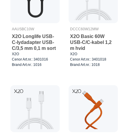
AAUSBC10W
DCCC60W12MW
X2O Longlife USB-
X2O Basic 60W
C-lydadapter USB-
USB-C/C-kabel 1,2
C/3,5 mm 0,1 m sort
m hvid
X2O
X2O
Cenor Art.nr.: 3401016
Cenor Art.nr.: 3401018
Brand Art.nr.: 1016
Brand Art.nr.: 1018