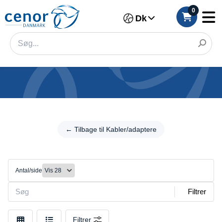
0
Dk
Kategorier
Filter
← Tilbage til Kabler/adaptere
← Tilbage til
Kabler/adaptere
Kategori
USB-
Mærke
C
Antal/side
Farve
Filtrer
Mærke
Filtrer