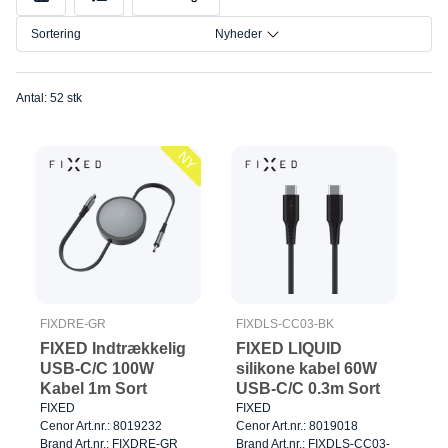
Model
Sortering
Nyheder
Størrelse
Tilslutning
Antal: 52 stk
NY
FIXDRE-GR
FIXDLS-CC03-BK
FIXED Indtrækkelig
FIXED LIQUID
USB-C/C 100W
silikone kabel 60W
Kabel 1m Sort
USB-C/C 0.3m Sort
FIXED
FIXED
Cenor Art.nr.: 8019232
Cenor Art.nr.: 8019018
Brand Art.nr.: FIXDRE-GR
Brand Art.nr.: FIXDLS-CC03-