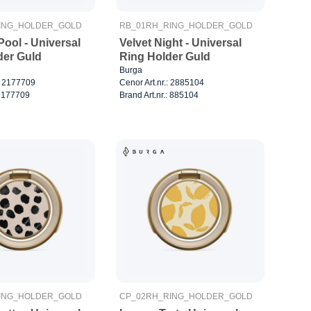
ING_HOLDER_GOLD
RB_01RH_RING_HOLDER_GOLD
ool - Universal
Velvet Night - Universal
der Guld
Ring Holder Guld
Burga
.: 2177709
Cenor Art.nr.: 2885104
: 177709
Brand Art.nr.: 885104
ING_HOLDER_GOLD
CP_02RH_RING_HOLDER_GOLD