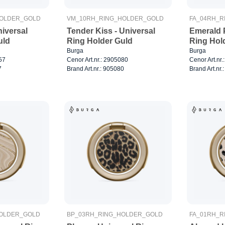
HOLDER_GOLD
VM_10RH_RING_HOLDER_GOLD
FA_04RH_R
iversal
Tender Kiss - Universal
Emerald P
uld
Ring Holder Guld
Ring Hol
Burga
Burga
57
Cenor Art.nr.: 2905080
Cenor Art.nr
7
Brand Art.nr.: 905080
Brand Art.nr.
HOLDER_GOLD
BP_03RH_RING_HOLDER_GOLD
FA_01RH_R