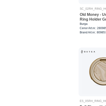
SC_02RH_RING_
Old Money - Un
Ring Holder G
Burga
Cenor Art.nr.: 28098
Brand Art.nr.: 80985
ES_05RH_RING_