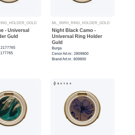
RING_HOLDER_GOLD
ML_06RH_RING_HOLDER_GOLD
e - Universal
Night Black Camo -
der Guld
Universal Ring Holder
Guld
.: 2177765
Burga
: 177765
Cenor Art.nr.: 2809800
Brand Art.nr.: 809800