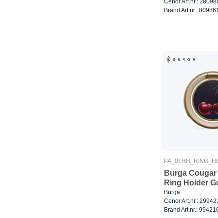
Cenor Art.nr.: 28098
Brand Art.nr.: 80986
PA_01RH_RING_H
Burga Cougar 
Ring Holder G
Burga
Cenor Art.nr.: 29942
Brand Art.nr.: 99421