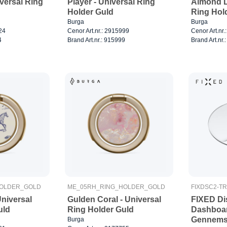
iversal Ring
Player - Universal Ring
Almond La
Holder Guld
Ring Hol
Burga
Burga
24
Cenor Art.nr.: 2915999
Cenor Art.nr
4
Brand Art.nr.: 915999
Brand Art.nr.
HOLDER_GOLD
ME_05RH_RING_HOLDER_GOLD
FIXDSC2-TR
niversal
Gulden Coral - Universal
FIXED Di
uld
Ring Holder Guld
Dashboa
Gennemsi
Burga