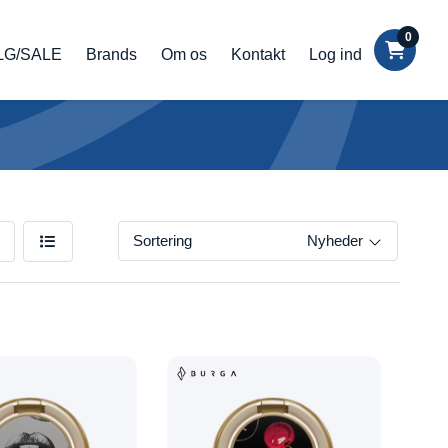
0
LG/SALE
Brands
Om os
Kontakt
Log ind
Sortering
Nyheder