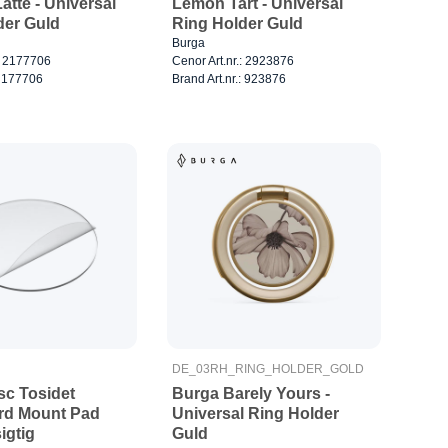
tte - Universal
Lemon Tart - Universal
der Guld
Ring Holder Guld
Burga
.: 2177706
Cenor Art.nr.: 2923876
: 177706
Brand Art.nr.: 923876
DE_03RH_RING_HOLDER_GOLD
sc Tosidet
Burga Barely Yours -
rd Mount Pad
Universal Ring Holder
gtig
Guld