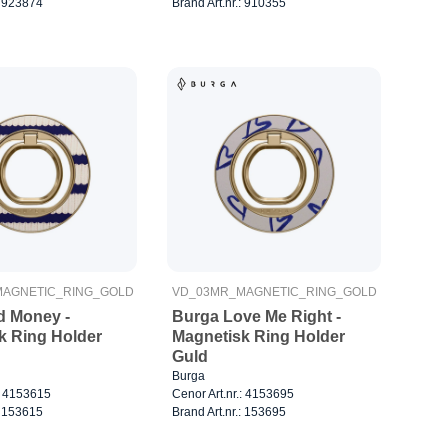
: 923874
Brand Art.nr.: 910355
AGNETIC_RING_GOLD
VD_03MR_MAGNETIC_RING_GOLD
d Money -
Burga Love Me Right -
k Ring Holder
Magnetisk Ring Holder
Guld
Burga
.: 4153615
Cenor Art.nr.: 4153695
: 153615
Brand Art.nr.: 153695