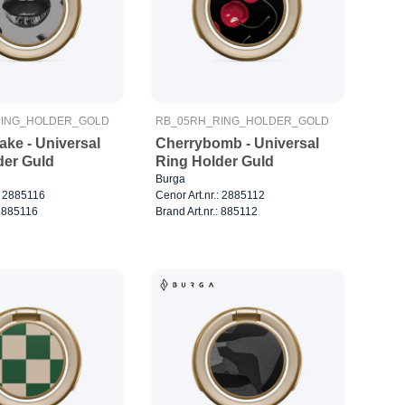
RING_HOLDER_GOLD
RB_05RH_RING_HOLDER_GOLD
ake - Universal
Cherrybomb - Universal
der Guld
Ring Holder Guld
Burga
: 2885116
Cenor Art.nr.: 2885112
: 885116
Brand Art.nr.: 885112