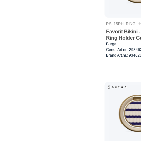
RS_15RH_RING_
Favorit Bikini 
Ring Holder G
Burga
Cenor Art.nr.: 29346
Brand Art.nr.: 93462