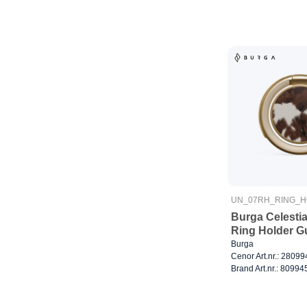
UN_07RH_RING_
Burga Celestia
Ring Holder G
Burga
Cenor Art.nr.: 28099
Brand Art.nr.: 80994