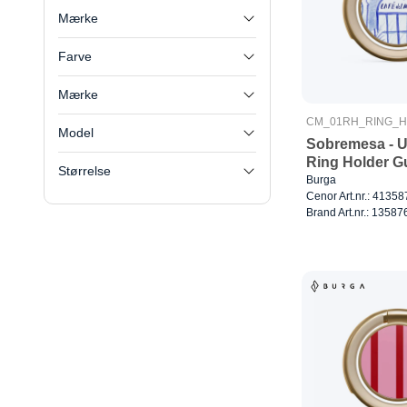
Mærke
Farve
Mærke
CM_01RH_RING_
Model
Sobremesa - U
Ring Holder G
Størrelse
Burga
Cenor Art.nr.: 41358
Brand Art.nr.: 13587