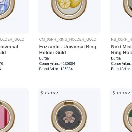
HOLDER_GOLD
CM_05RH_RING_HOLDER_GOLD
RB_06RH_
niversal
Frizzante - Universal Ring
Next Mist
uld
Holder Guld
Ring Hol
Burga
Burga
76
Cenor Art.nr.: 4135884
Cenor Art.nr.
6
Brand Art.nr.: 135884
Brand Art.nr.