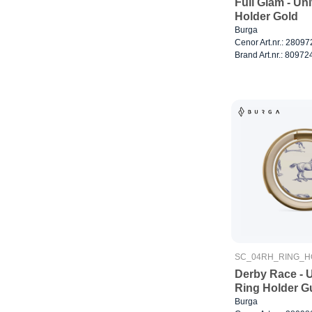
Full Glam - Un
Holder Gold
Burga
Cenor Art.nr.: 28097
Brand Art.nr.: 80972
SC_04RH_RING_
Derby Race - U
Ring Holder G
Burga