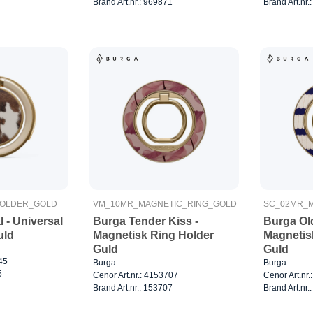
Brand Art.nr.: 969871
Brand Art.nr.
HOLDER_GOLD
VM_10MR_MAGNETIC_RING_GOLD
SC_02MR_M
l - Universal
Burga Tender Kiss -
Burga Ol
uld
Magnetisk Ring Holder
Magnetis
Guld
Guld
45
Burga
Burga
5
Cenor Art.nr.: 4153707
Cenor Art.nr
Brand Art.nr.: 153707
Brand Art.nr.