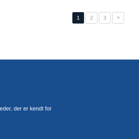
1
2
3
>
er, der er kendt for