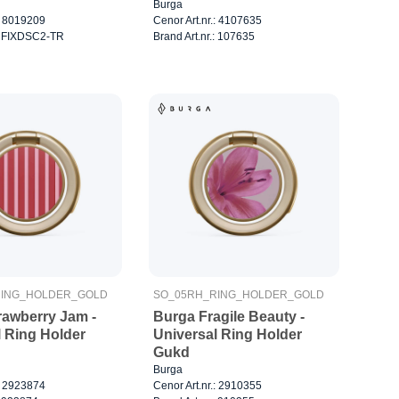
Burga
.: 8019209
Cenor Art.nr.: 4107635
.: FIXDSC2-TR
Brand Art.nr.: 107635
RING_HOLDER_GOLD
SO_05RH_RING_HOLDER_GOLD
rawberry Jam -
Burga Fragile Beauty -
l Ring Holder
Universal Ring Holder
Gukd
Burga
.: 2923874
Cenor Art.nr.: 2910355