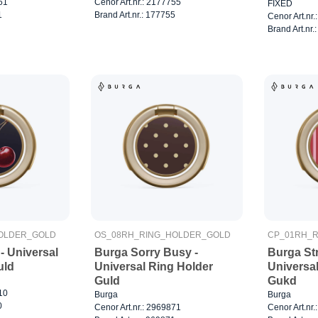
61
Cenor Art.nr.: 2177755
FIXED
1
Brand Art.nr.: 177755
Cenor Art.nr
Brand Art.nr
OLDER_GOLD
OS_08RH_RING_HOLDER_GOLD
CP_01RH_
- Universal
Burga Sorry Busy -
Burga St
uld
Universal Ring Holder
Universa
Guld
Gukd
10
Burga
Burga
0
Cenor Art.nr.: 2969871
Cenor Art.nr