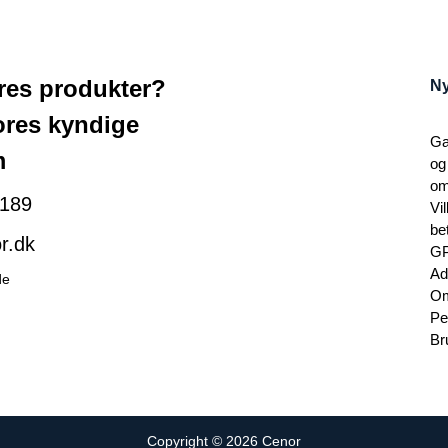
ores produkter?
Ny
ores kyndige
Ga
m
og
om
189
Vi
be
r.dk
G
Ad
de
Om
Pe
Br
Copyright © 2026 Cenor