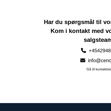
Har du spørgsmål til v
Kom i kontakt med v
salgstea
+4542948
info@ceno
Gå til kontaktsi