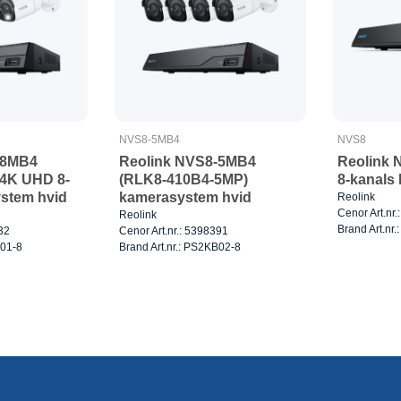
NVS8-5MB4
NVS8
-8MB4
Reolink NVS8-5MB4
Reolink 
 4K UHD 8-
(RLK8-410B4-5MP)
8-kanals
stem hvid
kamerasystem hvid
Reolink
Cenor Art.nr
Reolink
Brand Art.nr.
32
Cenor Art.nr.: 5398391
B01-8
Brand Art.nr.: PS2KB02-8