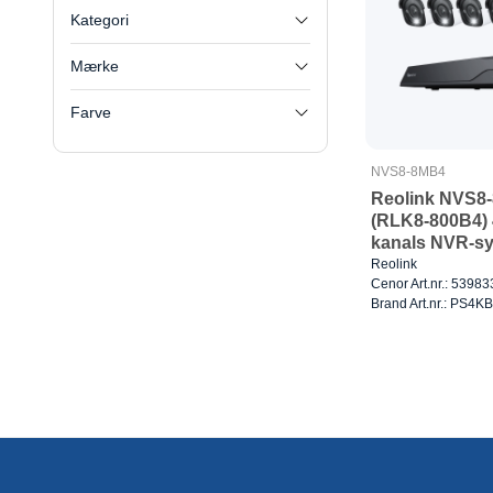
Kategori
Mærke
Farve
NVS8-8MB4
Reolink NVS8
(RLK8-800B4)
kanals NVR-sy
Reolink
Cenor Art.nr.: 53983
Brand Art.nr.: PS4K