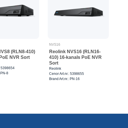
NVS16
NVS8 (RLN8-410)
Reolink NVS16 (RLN16-
 PoE NVR Sort
410) 16-kanals PoE NVR
Sort
.: 5398654
Reolink
: PN-8
Cenor Art.nr.: 5398655
Brand Art.nr.: PN-16