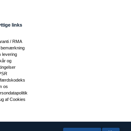
ttige links
ranti / RMA
 bemærkning
 levering
lkår og
tingelser
PSR
færdskodeks
 os
rsondatapolitik
ug af Cookies