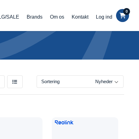
0
LG/SALE
Brands
Om os
Kontakt
Log ind
Sortering
Nyheder