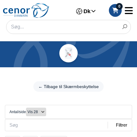
0
Dk
Kategorier
Filter
← Tilbage til
Skærmbeskyttelse
← Tilbage til Skærmbeskyttelse
Kategori
Beskyttelses
Mærke
glas
Antal/side
Farve
Filtrer
Mærke