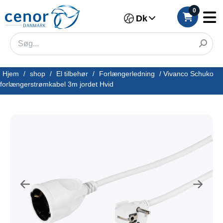
0
Dk
Hjem
/
shop
/
El tilbehør
/
Forlængerledning
/
Vivanco Schuko
forlængerstrømkabel 3m jordet Hvid