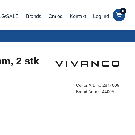
0
LG/SALE
Brands
Om os
Kontakt
Log ind
mm, 2 stk
Cenor Art.nr.:
2844005
Brand Art.nr.:
44005