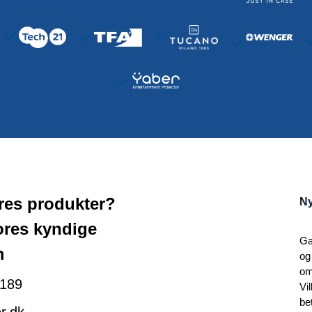
ores produkter?
Ny
ores kyndige
Ga
m
og
om
189
Vi
be