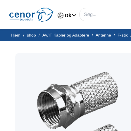
Dk
Hjem
/
shop
/
AV/IT Kabler og Adaptere
/
Antenne
/
F-stik