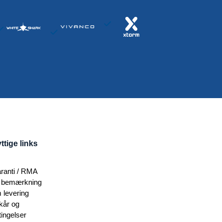
ttige links
ranti / RMA
 bemærkning
 levering
lkår og
tingelser