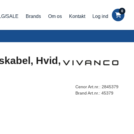
0
LG/SALE
Brands
Om os
Kontakt
Log ind
kabel, Hvid,
Cenor Art.nr.:
2845379
Brand Art.nr.:
45379