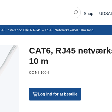
Shop
UDSA
RJ45
/
Vivanco CAT6 RJ45 – RJ45 Netværkskabel 10m hvid
CAT6, RJ45 netværks
10 m
CC N5 100 6
Log ind for at bestille