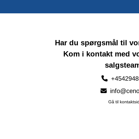
Har du spørgsmål til v
Kom i kontakt med v
salgstea
+4542948
info@ceno
Gå til kontaktsi