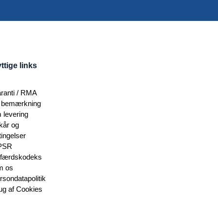
ttige links
ranti / RMA
 bemærkning
 levering
lkår og
tingelser
PSR
færdskodeks
 os
rsondatapolitik
ug af Cookies