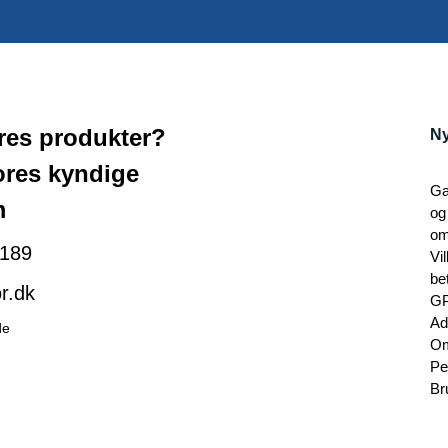
ores produkter?
Ny
ores kyndige
Ga
m
og
om
189
Vi
be
r.dk
G
Ad
de
Om
Pe
Br