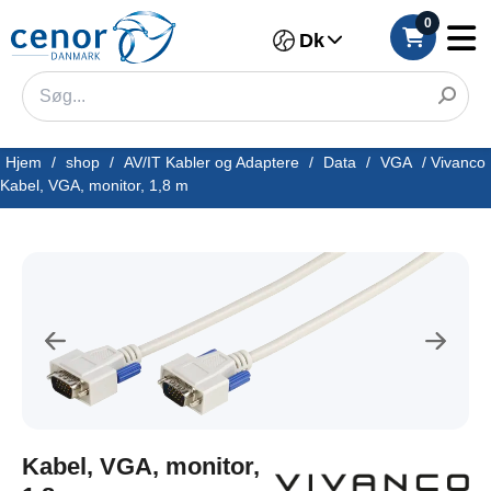
0
Dk
Hjem
/
shop
/
AV/IT Kabler og Adaptere
/
Data
/
VGA
/
Vivanco
Kabel, VGA, monitor, 1,8 m
Kabel, VGA, monitor,