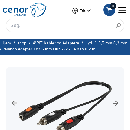
0
Dk
Hjem
/
shop
/
AV/IT Kabler og Adaptere
/
Lyd
/
3,5 mm/6,3 mm
/
Vivanco Adapter 1×3,5 mm Hun -2xRCA han 0,2 m