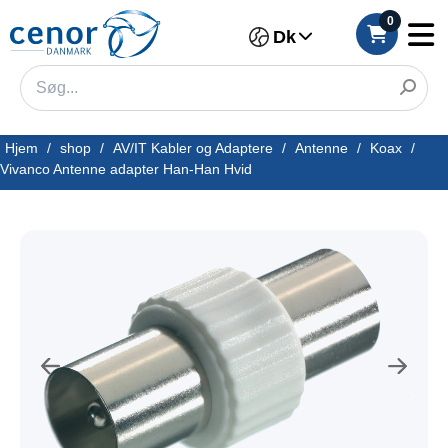
0
Dk
Hjem
/
shop
/
AV/IT Kabler og Adaptere
/
Antenne
/
Koax
/
Vivanco Antenne adapter Han-Han Hvid