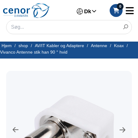
0
Dk
Hjem
/
shop
/
AV/IT Kabler og Adaptere
/
Antenne
/
Koax
/
Vivanco Antenne stik han 90 ° hvid