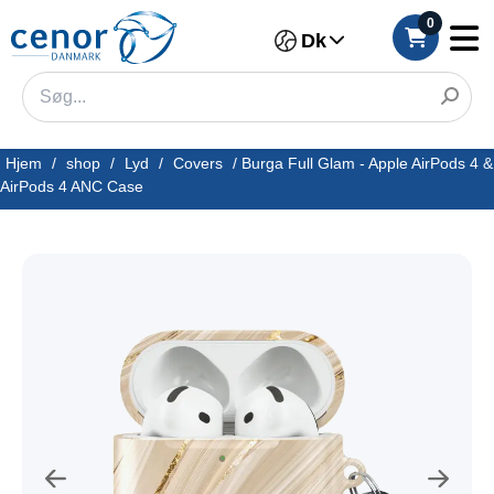
0
Dk
Hjem
/
shop
/
Lyd
/
Covers
/
Burga Full Glam - Apple AirPods 4 &
AirPods 4 ANC Case