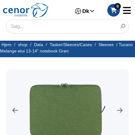
0
Dk
Hjem
/
shop
/
Data
/
Tasker/Sleeves/Cases
/
Sleeves
/
Tucano
Melange etui 13-14" notebook Grøn