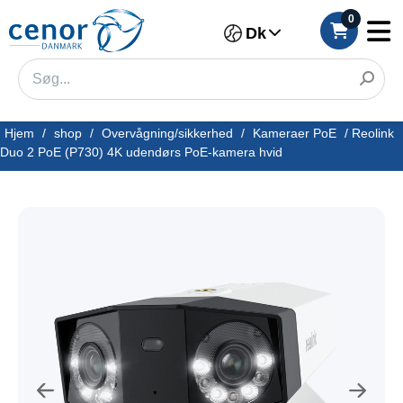
0
Dk
Hjem
/
shop
/
Overvågning/sikkerhed
/
Kameraer PoE
/
Reolink
Duo 2 PoE (P730) 4K udendørs PoE-kamera hvid