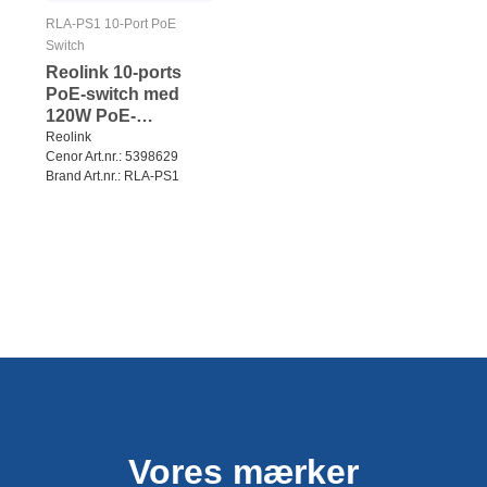
RLA-PS1 10-Port PoE
Switch
Reolink 10-ports
PoE-switch med
120W PoE-
strømstyring Sort
Reolink
Cenor Art.nr.: 5398629
Brand Art.nr.: RLA-PS1
Vores mærker