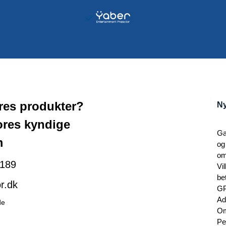
ores produkter?
Ny
ores kyndige
Ga
m
og
om
189
Vi
be
r.dk
G
Ad
de
Om
Pe