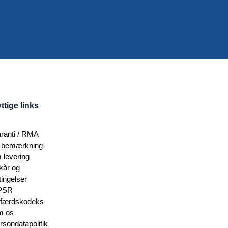
ttige links
ranti / RMA
 bemærkning
 levering
lkår og
tingelser
PSR
færdskodeks
 os
rsondatapolitik