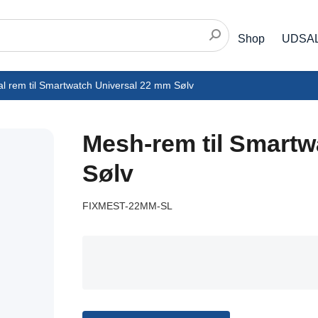
Shop
UDSA
 rem til Smartwatch Universal 22 mm Sølv
Mesh-rem til Smart
Sølv
FIXMEST-22MM-SL