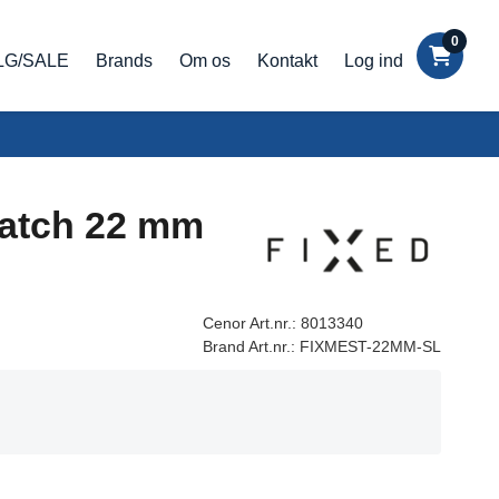
0
LG/SALE
Brands
Om os
Kontakt
Log ind
watch 22 mm
Cenor Art.nr.:
8013340
Brand Art.nr.:
FIXMEST-22MM-SL