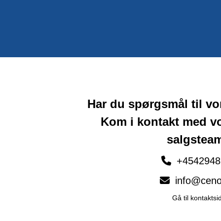
Har du spørgsmål til v
Kom i kontakt med v
salgstea
+4542948
info@ceno
Gå til kontaktsi