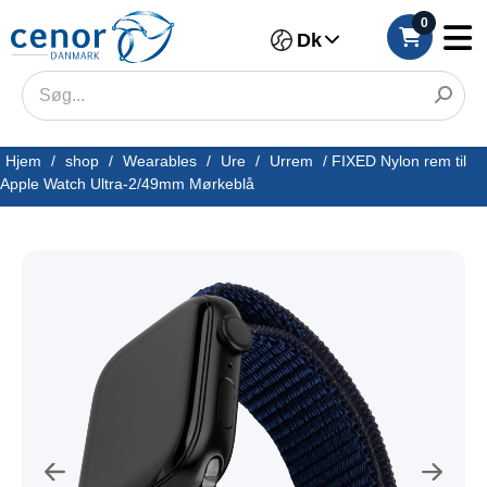
0
Dk
Hjem
/
shop
/
Wearables
/
Ure
/
Urrem
/
FIXED Nylon rem til
Apple Watch Ultra-2/49mm Mørkeblå