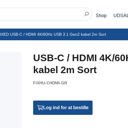
Shop
UDSA
IXED USB-C / HDMI 4K/60Hz USB 3.1 Gen2 kabel 2m Sort
USB-C / HDMI 4K/60
kabel 2m Sort
FIXHU-CHDMI-GR
Log ind for at bestille