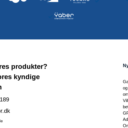
ores produkter?
Ny
ores kyndige
Ga
m
og
om
189
Vi
be
r.dk
G
Ad
de
Om