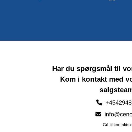
Har du spørgsmål til v
Kom i kontakt med v
salgstea
+4542948
info@ceno
Gå til kontaktsi