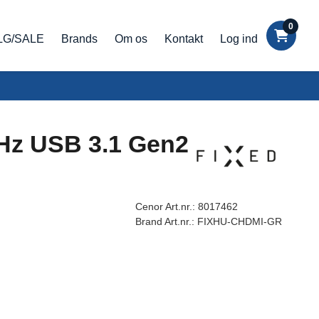
0
LG/SALE
Brands
Om os
Kontakt
Log ind
Hz USB 3.1 Gen2
Cenor Art.nr.:
8017462
Brand Art.nr.:
FIXHU-CHDMI-GR