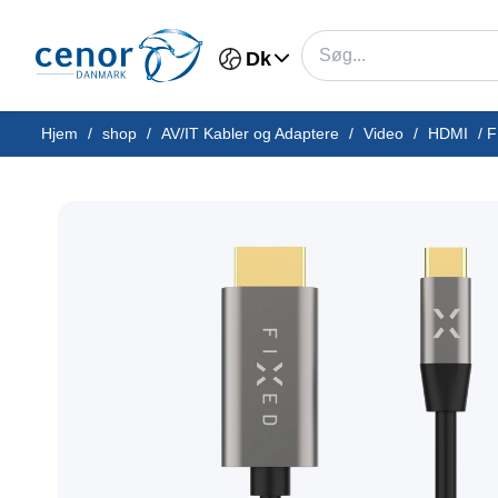
Dk
Hjem
/
shop
/
AV/IT Kabler og Adaptere
/
Video
/
HDMI
/
F