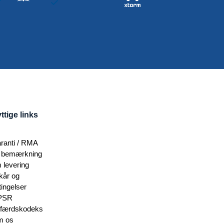
ttige links
ranti / RMA
 bemærkning
 levering
lkår og
tingelser
PSR
færdskodeks
 os