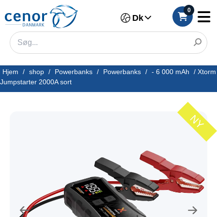
0
Dk
Hjem
/
shop
/
Powerbanks
/
Powerbanks
/
- 6 000 mAh
/
Xtorm
Jumpstarter 2000A sort
NY