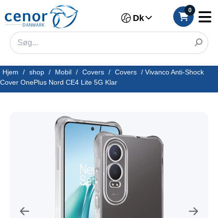
0
Dk
Hjem
/
shop
/
Mobil
/
Covers
/
Covers
/
Vivanco Anti-Shock
Cover OnePlus Nord CE4 Lite 5G Klar