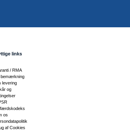
ttige links
ranti / RMA
 bemærkning
 levering
lkår og
tingelser
PSR
færdskodeks
 os
rsondatapolitik
ug af Cookies