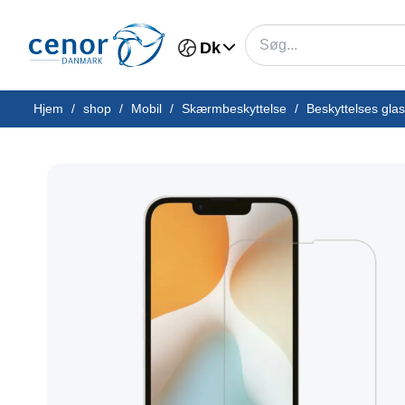
Dk
Hjem
/
shop
/
Mobil
/
Skærmbeskyttelse
/
Beskyttelses glas