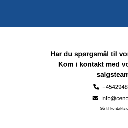
Har du spørgsmål til v
Kom i kontakt med v
salgstea
+4542948
info@ceno
Gå til kontaktsi