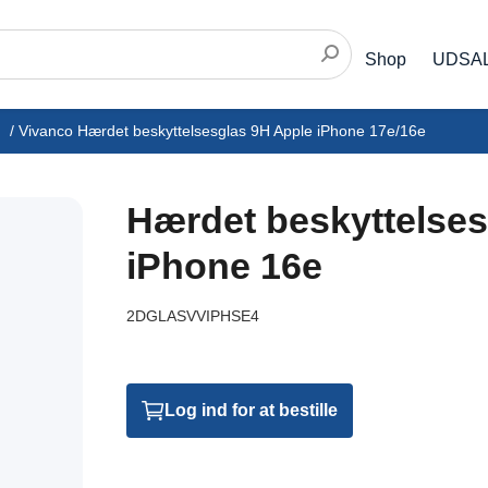
Shop
UDSA
/
Vivanco Hærdet beskyttelsesglas 9H Apple iPhone 17e/16e
Hærdet beskyttelses
iPhone 16e
2DGLASVVIPHSE4
Log ind for at bestille