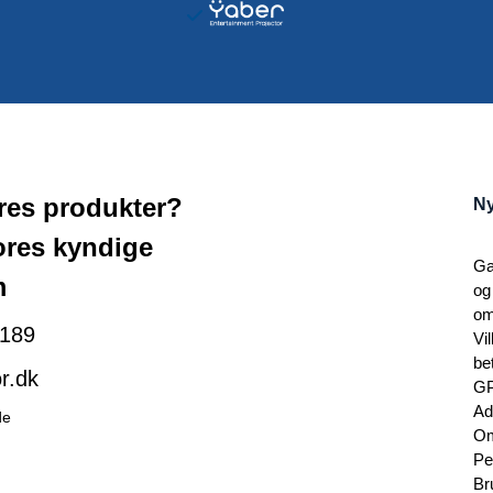
ores produkter?
Ny
ores kyndige
Ga
m
og
om
189
Vi
be
r.dk
G
Ad
de
Om
Pe
Br