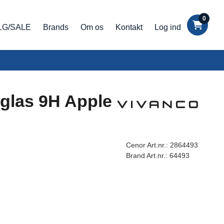
0
LG/SALE
Brands
Om os
Kontakt
Log ind
glas 9H Apple
Cenor Art.nr.:
2864493
Brand Art.nr.:
64493