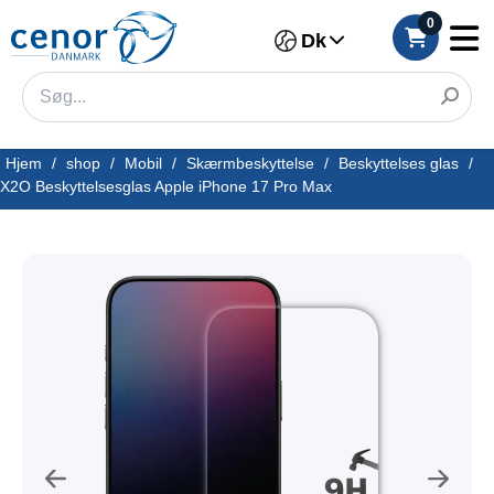
0
Dk
Hjem
/
shop
/
Mobil
/
Skærmbeskyttelse
/
Beskyttelses glas
/
X2O Beskyttelsesglas Apple iPhone 17 Pro Max