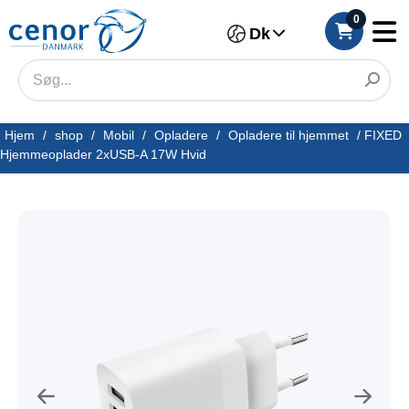
0
Dk
Hjem
/
shop
/
Mobil
/
Opladere
/
Opladere til hjemmet
/
FIXED
Hjemmeoplader 2xUSB-A 17W Hvid