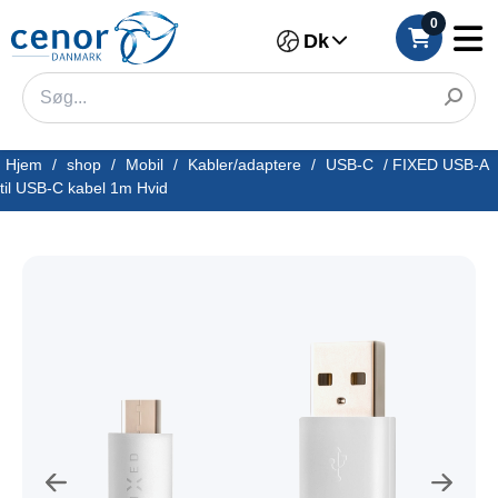
0
Dk
Hjem
/
shop
/
Mobil
/
Kabler/adaptere
/
USB-C
/
FIXED USB-A
til USB-C kabel 1m Hvid