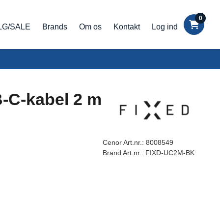
0
LG/SALE
Brands
Om os
Kontakt
Log ind
-C-kabel 2 m
Cenor Art.nr.:
8008549
Brand Art.nr.:
FIXD-UC2M-BK