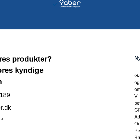
ores produkter?
Ny
ores kyndige
Ga
m
og
om
189
Vi
be
r.dk
G
Ad
de
Om
Pe
Br