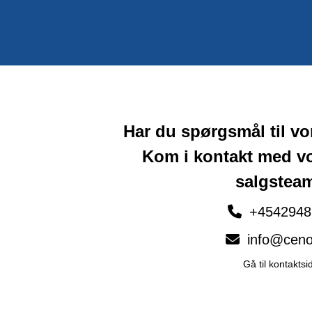
Har du spørgsmål til v
Kom i kontakt med v
salgstea
+4542948
info@ceno
Gå til kontaktsi