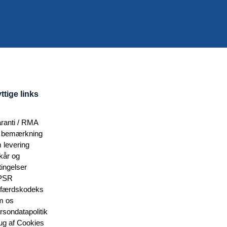
ttige links
ranti / RMA
 bemærkning
 levering
lkår og
tingelser
PSR
færdskodeks
 os
rsondatapolitik
ug af Cookies