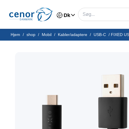
Dk
Hjem
/
shop
/
Mobil
/
Kabler/adaptere
/
USB-C
/
FIXED USB