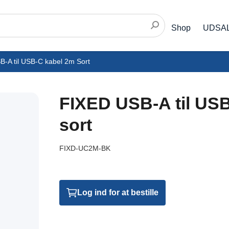
Shop
UDSA
-A til USB-C kabel 2m Sort
FIXED USB-A til USB
sort
FIXD-UC2M-BK
Log ind for at bestille