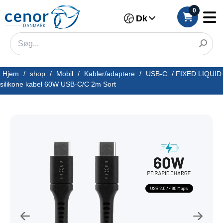
0
Dk
Hjem
/
shop
/
Mobil
/
Kabler/adaptere
/
USB-C
/
FIXED LIQUID
silikone kabel 60W USB-C/C 2m Sort